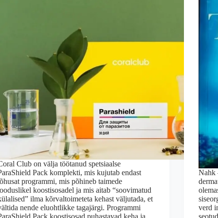
Coral Club on välja töötanud spetsiaalse
ParaShield Pack komplekti, mis kujutab endast
Nahk 
tõhusat programmi, mis põhineb taimede
dermat
looduslikel koostisosadel ja mis aitab “soovimatud
olema
külalised” ilma kõrvaltoimeteta kehast väljutada, et
siseor
vältida nende eluohtlikke tagajärgi. Programmi
verd 
ParaShield Pack koostisosad puhastavad keha ja…
seotu