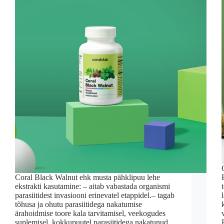
Coral Black Walnut ehk musta pähklipuu lehe
ekstrakti kasutamine: – aitab vabastada organismi
parasiitidest invasiooni erinevatel etappidel.– tagab
tõhusa ja ohutu parasiitidega nakatumise
ärahoidmise toore kala tarvitamisel, veekogudes
suplemisel, kokkupuutel parasiitidega nakatunud