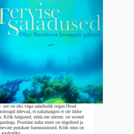
– see on üks väga saladuslik organ Head
oloogid ütlevad, et nahahaigusi ei ole üldse
s. Kõik haigused, mida me näeme, on seotud
ganitega. Peamine naha mure on sügelised ja
imevate putukate hammustused. Kõik muu on
d soolestiku,…