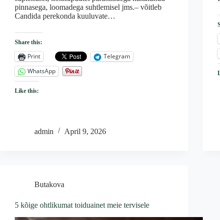
pinnasega, loomadega suhtlemisel jms.– võitleb
Candida perekonda kuuluvate…
Share this:
Print
Telegram
WhatsApp
Like this:
admin
April 9, 2026
Butakova
5 kõige ohtlikumat toiduainet meie tervisele