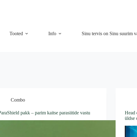
Tooted
Info
Sinu tervis on Sinu suurim v
Combo
ParaShield pakk – parim kaitse parasiitide vastu
Head d
üldse