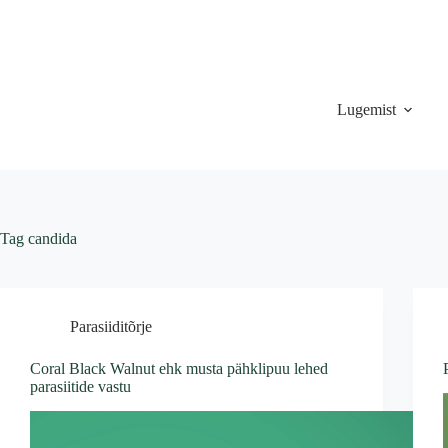
Skip
to
content
Lugemist
Tag
candida
Parasiiditõrje
Coral Black Walnut ehk musta pähklipuu lehed
parasiitide vastu