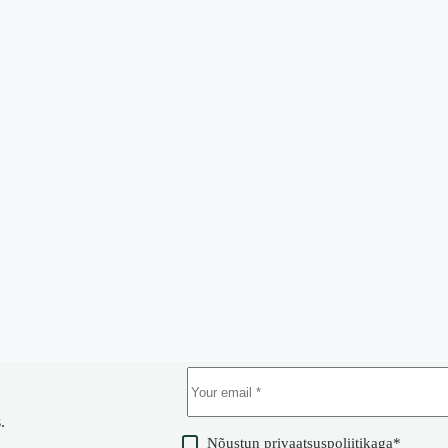
.
Nõustun
privaatsuspoliitikaga
*