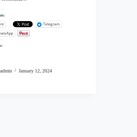
his:
int
Telegram
hatsApp
s:
admin
January 12, 2024