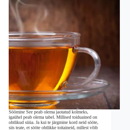
Söömine See peab olema jaotatud kolmeks,
igaühel peab olema tabel. Millised toiduained on
ohtlikud süüa. Ja kui te järgmine kord neid sööte,
siis teate, et sööte ohtlikke toitaineid, millest võib