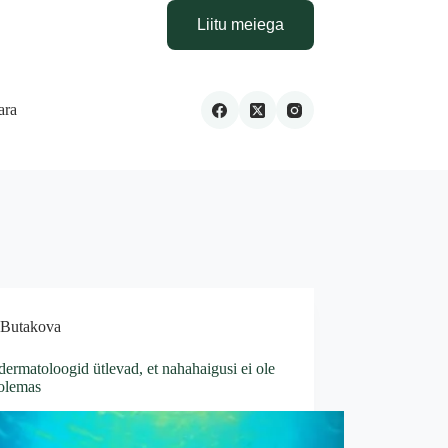
Liitu meiega
ara
Butakova
ermatoloogid ütlevad, et nahahaigusi ei ole
 olemas