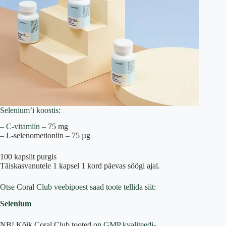
Selenium’i koostis:
–
C-vitamiin
– 75 mg
– L-selenometioniin – 75 µg
100 kapslit purgis
Täiskasvanutele 1 kapsel 1 kord päevas söögi ajal.
Otse Coral Club veebipoest saad toote tellida siit:
Selenium
NB! Kõik Coral Club tooted on
GMP kvaliteedi-