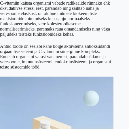
C-vitamiin kaitsta organismi vabade radikaalide rünnaku ehk
oksüdatiivse stressi eest, parandab ning säilitab naha ja
veresoonte elastsust, on oluline mitmete biokeemiliste
reaktsioonide toimimiseks kehas, aju normaalseks
funktsioneerimiseks, vere kolesteroolitaseme
normaliseerimiseks, paremaks raua omandamiseks ning väga
paljudeks teisteks funktsioonideks kehas.
Antud toode on seeläbi kahe kõige aktiivsema antioksüdandi –
orgaanilise seleeni ja C-vitamiini sünergiline kompleks.
Ennetab organismi varast vananemist, parandab südame ja
veresoonte, immuunsüsteemi, endokriinsüsteemi ja organismi
teiste süsteemide tööd.