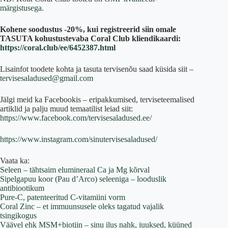
märgistusega
.
Kohene soodustus -20%, kui registreerid siin omale
TASUTA kohustustevaba Coral Club kliendikaardi:
https://coral.club/ee/6452387.html
Lisainfot toodete kohta ja tasuta tervisenõu saad küsida siit –
tervisesaladused@gmail.com
Jälgi meid ka Facebookis – eripakkumised, terviseteemalised
artiklid ja palju muud temaatilist leiad siit:
https://www.facebook.com/tervisesaladused.ee/
https://www.instagram.com/sinutervisesaladused/
Vaata ka:
Seleen – tähtsaim elumineraal Ca ja Mg kõrval
Sipelgapuu koor (Pau d’Arco) seleeniga – looduslik
antibiootikum
Pure-C, patenteeritud C-vitamiini vorm
Coral Zinc – et immuunsusele oleks tagatud vajalik
tsingikogus
Väävel ehk MSM+biotiin – sinu ilus nahk, juuksed, küüned