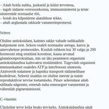
– Aitab hoida nahka, juukseid ja küüsi tervetena,
– tagab südame-veresoonkonna, immuunsüsteemi ja teiste
süsteemide normaalse töö,
– hoiab ära kilpnäärme alatalitluse tekke,
– aitab aeglustada rakkude vananemisprotsessi.
Seleen
Oluline antioksüdant, kaitstes rakke vabade radikaalide
kahjustuste eest. Seleen osaleb normaalse arengu, kasvu ja
ainevahetuse protsessides. Kuulub rohkem kui 30 valgu ja 200
hormooni ning ensüümi koostisse, kaasa arvatud
glutatioonperoksidaas, mis on üks peamistest organismi
antioksüdandina kaitsvatest ensüümidest. Tugevdab organismi
immuunkaitset osaledes ATP ja interferooni sünteesis.
Aktiveerib toitainete ja hapniku transporti südamelihase
kudedesse. Seleeni sisaldus on oluline meeste ja naiste
reproduktiivse tervise toetamiseks. Piisav seleenitase aitab
säilitada nägemist, ennetab naha enneaegset vananemist ja
vähendab pigmentatsiooni.
C-vitamiin
Ülioluline terve keha heaks terviseks. Antioksüdandina aitab