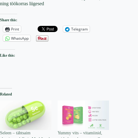
ning töökorras liigesed
Share this:
Print
Telegram
WhatsApp
Like this:
Related
Seleen – tähtsaim
Yummy vits – vitamiinid,