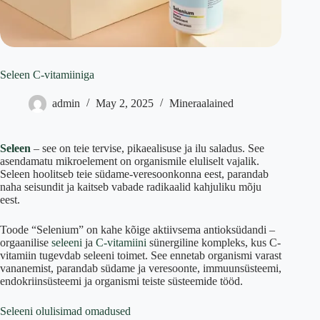
Seleen C-vitamiiniga
admin
May 2, 2025
Mineraalained
Seleen
– see on teie tervise, pikaealisuse ja ilu saladus. See
asendamatu mikroelement on organismile eluliselt vajalik.
Seleen hoolitseb teie südame-veresoonkonna eest, parandab
naha seisundit ja kaitseb vabade radikaalid kahjuliku mõju
eest.
Toode “Selenium” on kahe kõige aktiivsema antioksüdandi –
orgaanilise
seleeni
ja
C-vitamiini
sünergiline kompleks, kus C-
vitamiin tugevdab seleeni toimet. See ennetab organismi varast
vananemist, parandab südame ja veresoonte, immuunsüsteemi,
endokriinsüsteemi ja organismi teiste süsteemide tööd.
Seleeni olulisimad omadused