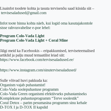
Lisainfot toodete kohta ja tasuta tervisenõu saad küsida siit –
tervisesaladused@gmail.com
Infot toote hinna kohta näeb, kui logid oma kasutajakontole
sisse rahvusvahelise e-poe lehel:
Program Colo-Vada Light
Program Colo-Vada Light + Coral Mine
Jälgi meid ka Facebookis – eripakkumised, terviseteemalised
artiklid ja palju muud temaatilist leiad siit:
https://www.facebook.com/tervisesaladused.ee/
https://www.instagram.com/sinutervisesaladused/
Sulle võivad huvi pakkuda ka:
Organism vajab puhastamist!
Colo-Vada soolepuhastuse programm
Colo-Vada Green organismi efektiivseks puhastamiseks
Kompleksne puhastusprogramm “Terve soolestik”
Coral Detox – parim pesumasina programm sinu kehale
D-TOX I ja D-TOX II kapslid