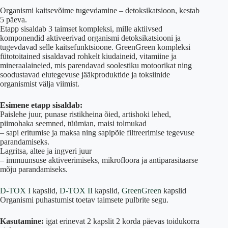
Organismi kaitsevõime tugevdamine – detoksikatsioon, kestab
5 päeva.
Etapp sisaldab 3 taimset kompleksi, mille aktiivsed
komponendid aktiveerivad organismi detoksikatsiooni ja
tugevdavad selle kaitsefunktsioone. GreenGreen kompleksi
fütotoitained sisaldavad rohkelt kiudaineid, vitamiine ja
mineraalaineied, mis parendavad soolestiku motoorikat ning
soodustavad elutegevuse jääkproduktide ja toksiinide
organismist välja viimist.
Esimene etapp sisaldab:
Paislehe juur, punase ristikheina õied, artishoki lehed,
piimohaka seemned, tüümian, maisi tolmukad
– sapi eritumise ja maksa ning sapipõie filtreerimise tegevuse
parandamiseks.
Lagritsa, altee ja ingveri juur
– immuunsuse aktiveerimiseks, mikrofloora ja antiparasitaarse
mõju parandamiseks.
D-TOX I
kapslid,
D-TOX II
kapslid,
GreenGreen
kapslid
Organismi puhastumist toetav taimsete pulbrite segu.
Kasutamine:
igat erinevat 2 kapslit 2 korda päevas toidukorra