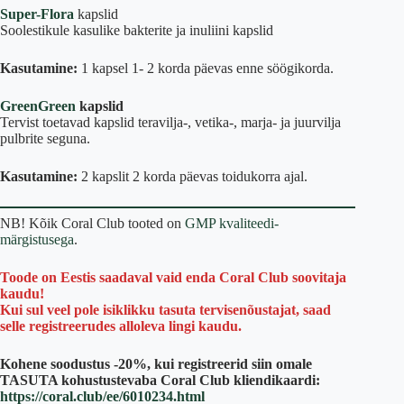
Super-Flora
kapslid
Soolestikule kasulike bakterite ja inuliini kapslid
Kasutamine:
1 kapsel 1- 2 korda päevas enne söögikorda.
GreenGreen
kapslid
Tervist toetavad kapslid teravilja-, vetika-, marja- ja juurvilja
pulbrite seguna.
Kasutamine:
2 kapslit 2 korda päevas toidukorra ajal.
NB! Kõik Coral Club tooted on
GMP kvaliteedi-
märgistusega
.
Toode on Eestis saadaval vaid enda Coral Club soovitaja
kaudu!
Kui sul veel pole isiklikku tasuta tervisenõustajat, saad
selle registreerudes alloleva lingi kaudu.
Kohene soodustus -20%, kui registreerid siin omale
TASUTA kohustustevaba Coral Club kliendikaardi:
https://coral.club/ee/6010234.html