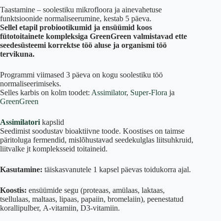
Taastamine – soolestiku mikrofloora ja ainevahetuse
funktsioonide normaliseerumine, kestab 5 päeva.
Sellel etapil probiootikumid ja ensüümid koos
fütotoitainete kompleksiga GreenGreen valmistavad ette
seedesüsteemi korrektse töö aluse ja organismi töö
tervikuna.
Programmi viimased 3 päeva on kogu soolestiku töö
normaliseerimiseks.
Selles karbis on kolm toodet:
Assimilator
,
Super-Flora
ja
GreenGreen
Assimilatori
kapslid
Seedimist soodustav bioaktiivne toode. Koostises on taimse
päritoluga fermendid, mislõhustavad seedekulglas liitsuhkruid,
liitvalke jt kompleksseid toitaineid.
Kasutamine:
täiskasvanutele 1 kapsel päevas toidukorra ajal.
Koostis:
ensüümide segu (proteaas, amülaas, laktaas,
tsellulaas, maltaas, lipaas, papaiin, bromelaiin), peenestatud
korallipulber, A-vitamiin, D3-vitamiin.