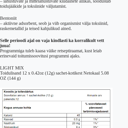
– lahustuvate ja mittelahustuvate kiudainete allikas, soodustab
toidujääkide ja toksiinide väljutamist.
Bentoniit
– aktiivne adsorbent, seob ja viib organismist välja toksiinid,
raskemetallid ja teised kahjulikud ained.
Selle perioodi ajal on vaja kindlasti ka korralikult vett
juua!
Programmiga tuleb kaasa väike retseptiraamat, kust leiab
erinevaid toitumissoovitusi programmi ajaks.
LIGHT MIX
Toidulisand 12 x 0.42oz (12g) sachet-kotikest Netokaal 5.08
OZ (144 g)