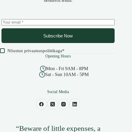
hendrerit tellus.
Subscribe Now
Nõustun
privaatsuspoliitikaga
*
Opening Hours
Mon - Fri 9AM - 8PM
Sat - Sun 10AM - 5PM
Social Media
“Beware of little expenses, a