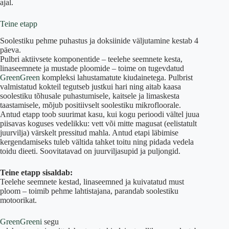
ajal.
Teine etapp
Soolestiku pehme puhastus ja doksiinide väljutamine kestab 4
päeva.
Pulbri aktiivsete komponentide – teelehe seemnete kesta,
linaseemnete ja mustade ploomide – toime on tugevdatud
GreenGreen
kompleksi lahustamatute kiudainetega. Pulbrist
valmistatud kokteil tegutseb justkui hari ning aitab kaasa
soolestiku tõhusale puhastumisele, kaitsele ja limaskesta
taastamisele, mõjub positiivselt soolestiku mikrofloorale.
Antud etapp toob suurimat kasu, kui kogu perioodi vältel juua
piisavas koguses vedelikku: vett või mitte magusat (eelistatult
juurvilja) värskelt pressitud mahla. Antud etapi läbimise
kergendamiseks tuleb vältida tahket toitu ning pidada vedela
toidu dieeti. Soovitatavad on juurviljasupid ja puljongid.
Teine etapp sisaldab:
Teelehe seemnete kestad, linaseemned ja kuivatatud must
ploom – toimib pehme lahtistajana, parandab soolestiku
motoorikat.
GreenGreeni
segu