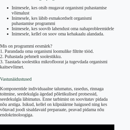
Inimesele, kes otsib mugavat organismi puhastamise
võimalust
Inimesele, kes läbib esmakordselt organismi
puhastamise programmi
Inimesele, kes soovib lahendust oma nahaprobleemidele
Inimesele, kellel on soov oma kehakaalu alandada.
Mis on programmi eesmärk?
1. Parandada oma organismi loomulike filtrite tööd.
2. Puhastada pehmelt soolestikku.
3. Taastada soolestiku mikrofloorat ja tugevdada organismi
kaitsevõimet.
Vastunäidustused
Komponentide individuaalne talumatus, rasedus, rinnaga
toitmine, seedekulgla ägedad põletikulised protsessid,
seedekulgla läbimatus. Enne tarbimist on soovitatav pidada
nõu arstiga. Isikud, kellel on kilpnäärme haigused ning kes
võtavad joodi sisaldavaid preparaate, peavad pidama nõu
endokrinoloogiga.