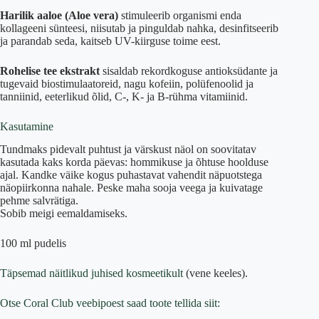
Harilik aaloe (Aloe vera)
stimuleerib organismi enda
kollageeni sünteesi, niisutab ja pinguldab nahka, desinfitseerib
ja parandab seda, kaitseb UV-kiirguse toime eest.
Rohelise tee ekstrakt
sisaldab rekordkoguse antioksüdante ja
tugevaid biostimulaatoreid, nagu kofeiin, polüfenoolid ja
tanniinid, eeterlikud õlid, C-, K- ja B-rühma vitamiinid.
Kasutamine
Tundmaks pidevalt puhtust ja värskust näol on soovitatav
kasutada kaks korda päevas: hommikuse ja õhtuse hoolduse
ajal. Kandke väike kogus puhastavat vahendit näpuotstega
näopiirkonna nahale. Peske maha sooja veega ja kuivatage
pehme salvrätiga.
Sobib meigi eemaldamiseks.
100 ml pudelis
Täpsemad näitlikud juhised kosmeetikult
(vene keeles).
Otse Coral Club veebipoest saad toote tellida siit: