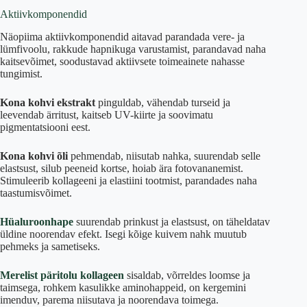
Aktiivkomponendid
Näopiima aktiivkomponendid aitavad parandada vere- ja
lümfivoolu, rakkude hapnikuga varustamist, parandavad naha
kaitsevõimet, soodustavad aktiivsete toimeainete nahasse
tungimist.
Kona kohvi ekstrakt
pinguldab, vähendab turseid ja
leevendab ärritust, kaitseb UV-kiirte ja soovimatu
pigmentatsiooni eest.
Kona kohvi õli
pehmendab, niisutab nahka, suurendab selle
elastsust, silub peeneid kortse, hoiab ära fotovananemist.
Stimuleerib kollageeni ja elastiini tootmist, parandades naha
taastumisvõimet.
Hüaluroonhape
suurendab prinkust ja elastsust, on täheldatav
üldine noorendav efekt. Isegi kõige kuivem nahk muutub
pehmeks ja sametiseks.
Merelist päritolu kollageen
sisaldab, võrreldes loomse ja
taimsega, rohkem kasulikke aminohappeid, on kergemini
imenduv, parema niisutava ja noorendava toimega.