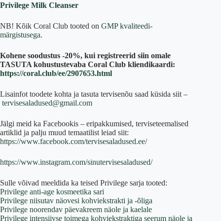
Privilege Milk Cleanser
NB! Kõik Coral Club tooted on
GMP kvaliteedi-
märgistusega
.
Kohene soodustus -20%, kui registreerid siin omale
TASUTA kohustustevaba Coral Club kliendikaardi:
https://coral.club/ee/2907653.html
Lisainfot toodete kohta ja tasuta tervisenõu saad küsida siit –
tervisesaladused@gmail.com
Jälgi meid ka Facebookis – eripakkumised, terviseteemalised
artiklid ja palju muud temaatilist leiad siit:
https://www.facebook.com/tervisesaladused.ee/
https://www.instagram.com/sinutervisesaladused/
Sulle võivad meeldida ka teised Privilege sarja tooted:
Privilege anti-age kosmeetika sari
Privilege niisutav näovesi kohviekstrakti ja -õliga
Privilege noorendav päevakreem näole ja kaelale
Privilege intensiivse toimega kohviekstraktiga seerum näole ja