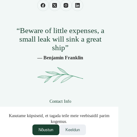
“Beware of little expenses, a
small leak will sink a great
ship”
— Benjamin Franklin
Contact Info
(647) 528-7458
Kasutame küpsiseid, et tagada teile meie veebisaidil parim
(427) 372-7296
kogemus.
consulting@mail.com
Nõustun
Keeldun
9514 Smoky Hollow St.Sulphur