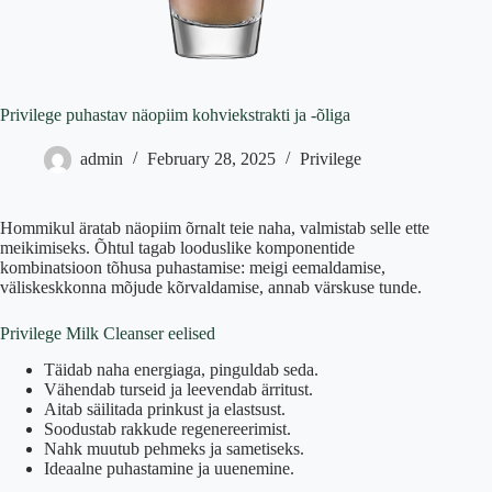
Privilege puhastav näopiim kohviekstrakti ja -õliga
admin
February 28, 2025
Privilege
Hommikul äratab näopiim õrnalt teie naha, valmistab selle ette
meikimiseks. Õhtul tagab looduslike komponentide
kombinatsioon tõhusa puhastamise: meigi eemaldamise,
väliskeskkonna mõjude kõrvaldamise, annab värskuse tunde.
Privilege Milk Cleanser eelised
Täidab naha energiaga, pinguldab seda.
Vähendab turseid ja leevendab ärritust.
Aitab säilitada prinkust ja elastsust.
Soodustab rakkude regenereerimist.
Nahk muutub pehmeks ja sametiseks.
Ideaalne puhastamine ja uuenemine.