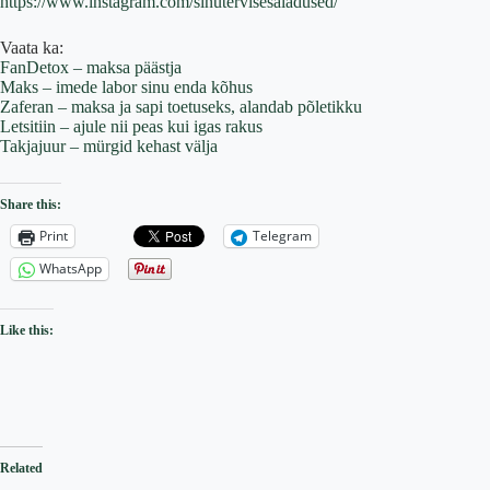
https://www.instagram.com/sinutervisesaladused/
Vaata ka:
FanDetox – maksa päästja
Maks – imede labor sinu enda kõhus
Zaferan – maksa ja sapi toetuseks, alandab põletikku
Letsitiin – ajule nii peas kui igas rakus
Takjajuur – mürgid kehast välja
Share this:
Print
Telegram
WhatsApp
Like this:
Related