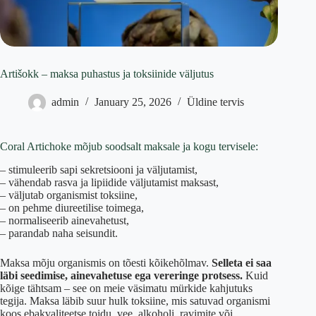
Artišokk – maksa puhastus ja toksiinide väljutus
admin
January 25, 2026
Üldine tervis
Coral Artichoke mõjub soodsalt maksale ja kogu tervisele:
– stimuleerib sapi sekretsiooni ja väljutamist,
– vähendab rasva ja lipiidide väljutamist maksast,
– väljutab organismist toksiine,
– on pehme diureetilise toimega,
– normaliseerib ainevahetust,
– parandab naha seisundit.
Maksa mõju organismis on tõesti kõikehõlmav.
Selleta ei saa
läbi seedimise, ainevahetuse ega vereringe protsess.
Kuid
kõige tähtsam – see on meie väsimatu mürkide kahjutuks
tegija. Maksa läbib suur hulk toksiine, mis satuvad organismi
koos ebakvaliteetse toidu, vee, alkoholi, ravimite või