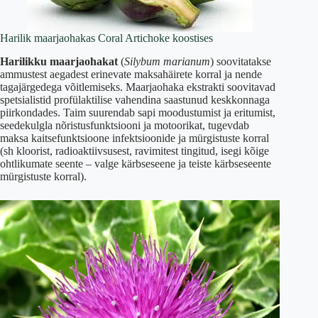
Harilik maarjaohakas Coral Artichoke koostises
Harilikku maarjaohakat
(
Silybum marianum
) soovitatakse
ammustest aegadest erinevate maksahäirete korral ja nende
tagajärgedega võitlemiseks. Maarjaohaka ekstrakti soovitavad
spetsialistid profülaktilise vahendina saastunud keskkonnaga
piirkondades. Taim suurendab sapi moodustumist ja eritumist,
seedekulgla nõristusfunktsiooni ja motoorikat, tugevdab
maksa kaitsefunktsioone infektsioonide ja mürgistuste korral
(sh kloorist, radioaktiivsusest, ravimitest tingitud, isegi kõige
ohtlikumate seente – valge kärbseseene ja teiste kärbseseente
mürgistuste korral).