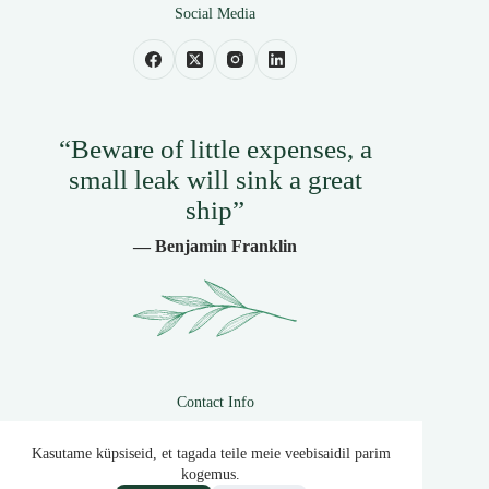
Social Media
“Beware of little expenses, a
small leak will sink a great
ship”
— Benjamin Franklin
Contact Info
(647) 528-7458
Kasutame küpsiseid, et tagada teile meie veebisaidil parim
(427) 372-7296
kogemus.