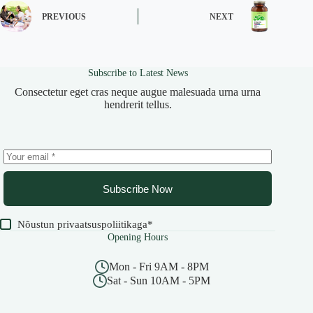
PREVIOUS
NEXT
Subscribe to Latest News
Consectetur eget cras neque augue malesuada urna urna
hendrerit tellus.
Subscribe Now
Nõustun
privaatsuspoliitikaga
*
Opening Hours
Mon - Fri 9AM - 8PM
Sat - Sun 10AM - 5PM