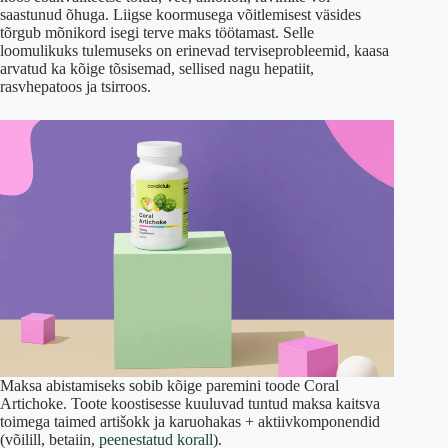
saastunud õhuga. Liigse koormusega võitlemisest väsides
tõrgub mõnikord isegi terve maks töötamast. Selle
loomulikuks tulemuseks on erinevad terviseprobleemid, kaasa
arvatud ka kõige tõsisemad, sellised nagu hepatiit,
rasvhepatoos ja tsirroos.
Maksa abistamiseks sobib kõige paremini toode Coral
Artichoke. Toote koostisesse kuuluvad tuntud maksa kaitsva
toimega taimed artišokk ja karuohakas + aktiivkomponendid
(võilill, betaiin,
peenestatud korall
).