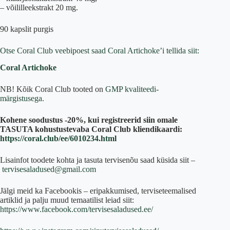
– võililleekstrakt 20 mg.
90 kapslit purgis
Otse Coral Club veebipoest saad Coral Artichoke’i tellida siit:
Coral Artichoke
NB! Kõik Coral Club tooted on
GMP kvaliteedi-
märgistusega
.
Kohene soodustus -20%, kui registreerid siin omale
TASUTA kohustustevaba Coral Club kliendikaardi:
https://coral.club/ee/6010234.html
Lisainfot toodete kohta ja tasuta tervisenõu saad küsida siit –
tervisesaladused@gmail.com
Jälgi meid ka Facebookis – eripakkumised, terviseteemalised
artiklid ja palju muud temaatilist leiad siit:
https://www.facebook.com/tervisesaladused.ee/