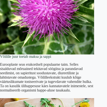
Võilille juur toetab maksa ja sappi
Eurooplaste seas erakordselt populaarne taim. Selles
sisalduvad mõruained tekitavad söögiisu ja parandavad
seedimist, on sapieritust soodustavate, diureetiliste ja
lahtistavate omadustega. Võililleekstrakt kuulub kõige
väärtuslikumate toniseerivate ja tugevdavate vahendite hulka.
Ta on kasulik ülihappesuse käes kannatavatele inimestele, sest
normaliseerib organismi happe-aluse tasakaalu.