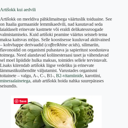
Artišokk kui aedvili
Artišokk on meeldiva pähklimaitsega väärtuslik toiduaine. See
on Itaalia gurmaanide lemmikaedvili, nad kasutavad seda
laialdaselt erinevate kastmete või eraldi delikatessroogade
valmistamiseks. Kuid artišoki peamine väärtus seisneb tema
maksa kaitsvas mõjus. Selle koostisesse kuuluvad aktiivained
– kohvhappe derivaadid (
coffeelkhine acids
), silimariin,
flavonoidid on organismi puhastava ja sapieritust soodustava
toimega. Need alandavad koliinesteraasi taset ja vähendavad
sel moel lipiidide hulka maksas, toimides sellele tervistavalt.
Lisaks kiirendab artišokk liigse vedeliku ja erinevate
lämmastikuühendite väljutamist. Varustades organismi
toitainete – valgu, A-, C-, B1-,
B2-vitamiinide
, karotiini,
mineraalainetega
, aitab artišokk hoida nahka suurepärases
seisundis.
Save