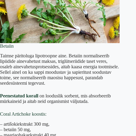
Betaiin
Taimse päritoluga lipotroopne aine. Betaiin normaliseerib
lipiidide ainevahetust maksas, triglütseriidide taset veres,
osaleb ainevahetusprotsessides, aitab kaasa energia tootmisele.
Sellel ainel on ka sappi moodustav ja sapieritust soodustav
toime, see normaliseerib maosisu happesust, parandab
seedesüsteemi tegevust.
Peenestatud korall
on looduslik sorbent, mis absorbeerib
mürkaineid ja aitab neid organismist väljutada.
Coral Artichoke koostis:
– artišokiekstrakt 300 mg,
– betaiin 50 mg,
– maarjaohakaekstrakt 40 mg,