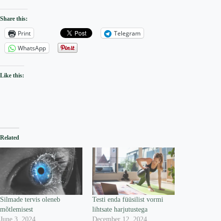
Share this:
Print
Telegram
WhatsApp
Like this:
Related
Silmade tervis oleneb
Testi enda füüsilist vormi
mõtlemisest
lihtsate harjutustega
June 3, 2024
December 12, 2024