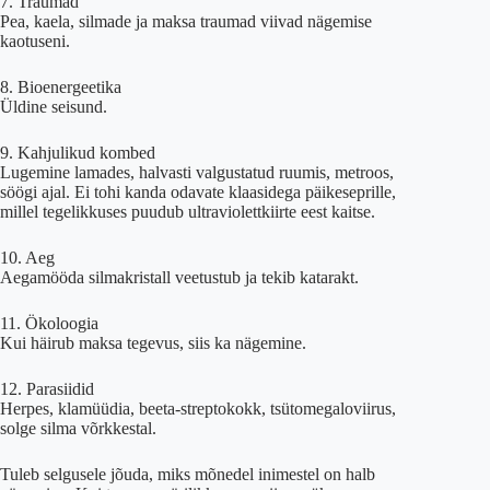
7. Traumad
Pea, kaela, silmade ja maksa traumad viivad nägemise
kaotuseni.
8. Bioenergeetika
Üldine seisund.
9. Kahjulikud kombed
Lugemine lamades, halvasti valgustatud ruumis, metroos,
söögi ajal. Ei tohi kanda odavate klaasidega päikeseprille,
millel tegelikkuses puudub ultraviolettkiirte eest kaitse.
10. Aeg
Aegamööda silmakristall veetustub ja tekib katarakt.
11. Ökoloogia
Kui häirub maksa tegevus, siis ka nägemine.
12. Parasiidid
Herpes, klamüüdia, beeta-streptokokk, tsütomegaloviirus,
solge silma võrkkestal.
Tuleb selgusele jõuda, miks mõnedel inimestel on halb