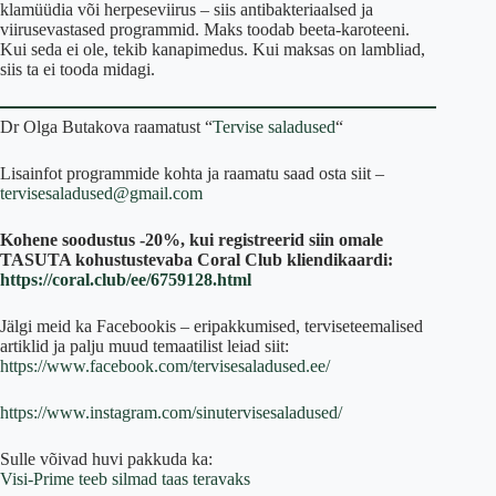
klamüüdia või herpeseviirus – siis antibakteriaalsed ja
viirusevastased programmid. Maks toodab beeta-karoteeni.
Kui seda ei ole, tekib kanapimedus. Kui maksas on lambliad,
siis ta ei tooda midagi.
Dr Olga Butakova raamatust “
Tervise saladused
“
Lisainfot programmide kohta ja raamatu saad osta siit –
tervisesaladused@gmail.com
Kohene soodustus -20%, kui registreerid siin omale
TASUTA kohustustevaba Coral Club kliendikaardi:
https://coral.club/ee/6759128.html
Jälgi meid ka Facebookis – eripakkumised, terviseteemalised
artiklid ja palju muud temaatilist leiad siit:
https://www.facebook.com/tervisesaladused.ee/
https://www.instagram.com/sinutervisesaladused/
Sulle võivad huvi pakkuda ka:
Visi-Prime teeb silmad taas teravaks