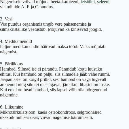
Nägemisele võivad mõjuda beeta-karoteeni,
letsitiini
,
seleeni
,
vitamiinide A, E ja C puudus.
3. Vesi
Vee puudus organismis tingib vere paksenemise ja
silmakristallike veetustub. Mõjuvad ka kihisevad joogid.
4. Medikamendid
Paljud medikamendid häirivad maksa tööd. Maks mõjutab
nägemist.
5. Pärilikkus
Hambad. Silmad ise ei pärandu. Pärandub kogu luustiku
ehitus. Kui hambaid on palju, siis silmadele jääb vähe ruumi.
Jaapanlastel on kõigil prillid, sest hambad on väga tugevalt
arenenud ning silm ei ole sügaval, järelikult lihastel on raske.
Kui emal on head hambad, siis lapsel võib olla nõrgenenud
nägemine.
6. Liikumine
Mikrotsirkulatsioon, kaela osteokondroos, selgroohäired
ükskõik millises osas, viivad nägemise häirumiseni.