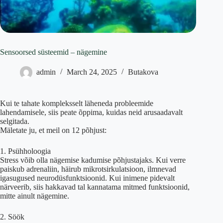
Sensoorsed süsteemid – nägemine
admin
March 24, 2025
Butakova
Kui te tahate kompleksselt läheneda probleemide
lahendamisele, siis peate õppima, kuidas neid arusaadavalt
selgitada.
Mäletate ju, et meil on 12 põhjust:
1. Psühholoogia
Stress võib olla nägemise kadumise põhjustajaks. Kui verre
paiskub adrenaliin, häirub mikrotsirkulatsioon, ilmnevad
igasugused neurodüsfunktsioonid. Kui inimene pidevalt
närveerib, siis hakkavad tal kannatama mitmed funktsioonid,
mitte ainult nägemine.
2. Söök