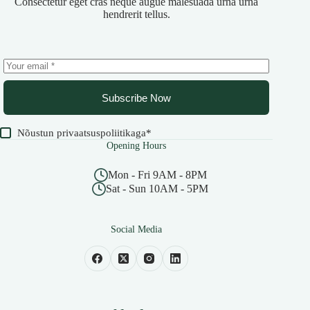
Consectetur eget cras neque augue malesuada urna urna
hendrerit tellus.
Subscribe Now
Nõustun
privaatsuspoliitikaga
*
Opening Hours
Mon - Fri 9AM - 8PM
Sat - Sun 10AM - 5PM
Social Media