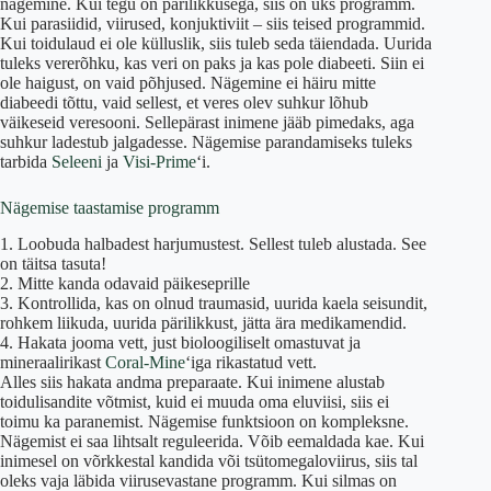
nägemine. Kui tegu on pärilikkusega, siis on üks programm.
Kui parasiidid, viirused, konjuktiviit – siis teised programmid.
Kui toidulaud ei ole külluslik, siis tuleb seda täiendada. Uurida
tuleks vererõhku, kas veri on paks ja kas pole diabeeti. Siin ei
ole haigust, on vaid põhjused. Nägemine ei häiru mitte
diabeedi tõttu, vaid sellest, et veres olev suhkur lõhub
väikeseid veresooni. Sellepärast inimene jääb pimedaks, aga
suhkur ladestub jalgadesse. Nägemise parandamiseks tuleks
tarbida
Seleeni
ja
Visi-Prime
‘i.
Nägemise taastamise programm
1. Loobuda halbadest harjumustest. Sellest tuleb alustada. See
on täitsa tasuta!
2. Mitte kanda odavaid päikeseprille
3. Kontrollida, kas on olnud traumasid, uurida kaela seisundit,
rohkem liikuda, uurida pärilikkust, jätta ära medikamendid.
4. Hakata jooma vett, just bioloogiliselt omastuvat ja
mineraalirikast
Coral-Mine
‘iga rikastatud vett.
Alles siis hakata andma preparaate. Kui inimene alustab
toidulisandite võtmist, kuid ei muuda oma eluviisi, siis ei
toimu ka paranemist. Nägemise funktsioon on kompleksne.
Nägemist ei saa lihtsalt reguleerida. Võib eemaldada kae. Kui
inimesel on võrkkestal kandida või tsütomegaloviirus, siis tal
oleks vaja läbida viirusevastane programm. Kui silmas on