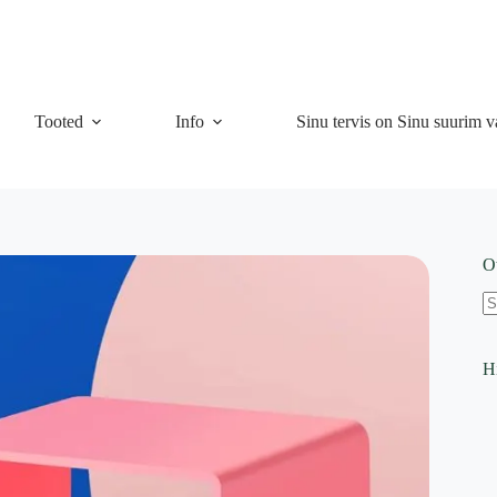
Tooted
Info
Sinu tervis on Sinu suurim v
O
N
re
Hi