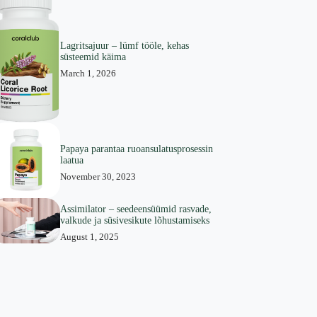
Lagritsajuur – lümf tööle, kehas
süsteemid käima
March 1, 2026
Papaya parantaa ruoansulatusprosessin
laatua
November 30, 2023
Assimilator – seedeensüümid rasvade,
valkude ja süsivesikute lõhustamiseks
August 1, 2025