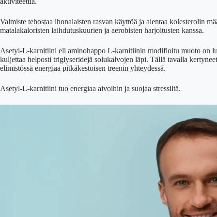
aktiviteettia.
Valmiste tehostaa ihonalaisten rasvan käyttöä ja alentaa kolesterolin mä
matalakaloristen laihdutuskuurien ja aerobisten harjoitusten kanssa.
Asetyl-L-karnitiini eli aminohappo L-karnitiinin modifioitu muoto on l
kuljettaa helposti triglyseridejä solukalvojen läpi. Tällä tavalla kertyne
elimistössä energiaa pitkäkestoisen treenin yhteydessä.
Asetyl-L-karnitiini tuo energiaa aivoihin ja suojaa stressiltä.