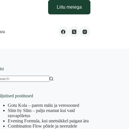
Liitu meiega
ara
tsi
o
sults
ljutised postitused
Gotu Kola – parem mälu ja veresooned
Slim by Slim – palju enamat kui vaid
rasvapõletus
Evening Formula, kui unetsükkel paigast ära
Combination Flow põiele ja neerudele