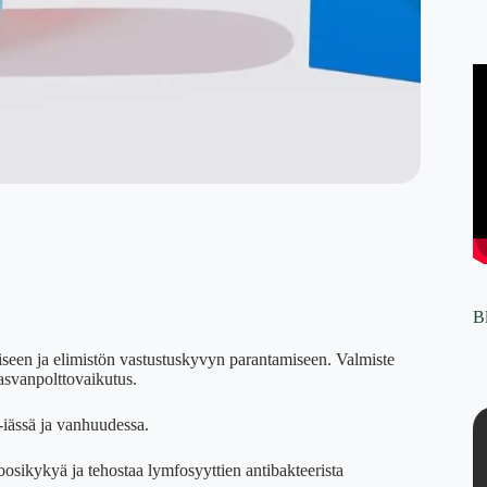
B
iseen ja elimistön vastustuskyvyn parantamiseen. Valmiste
rasvanpolttovaikutus.
-iässä ja vanhuudessa.
sikykyä ja tehostaa lymfosyyttien antibakteerista