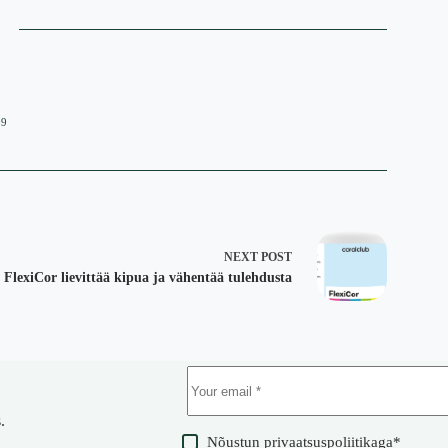
09
NEXT
POST
FlexiCor lievittää kipua ja vähentää tulehdusta
.
Nõustun
privaatsuspoliitikaga
*