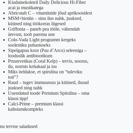
Kiudainekokteil Daily Delicious Hi-Fiber
acai ja mustikatega
Abricotab C – vitamiinide jõud aprikoosidest
MSM+biotiin – sinu ilus nahk, juuksed,
küüned ning töökorras liigesed
Griffonia – paneb pea tööle, vähendab
ärevust, toob parema une
Colo-Vada Light programm kergeks
soolestiku puhastuseks
Sipelgapuu koor (Pau d’Arco) seleeniga –
looduslik antibiootikum
Pruunvetikas (Coral Kelp) – tervis, noorus,
ilu, normis kehakaal ja isu
Miks öeldakse, et spirulina on “tuleviku
toit”?
Raud – tugev immuunsus ja küüned, ilusad
juuksed ning nahk
Uuendatud toode Premium Spirulina – oma
klassi tipp!
Calci-Prime – premium klassi
kaltsiumikompleks
nu tervise saladused