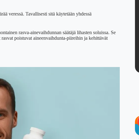
ärää veressä. Tavallisesti sitä käytetään yhdessä
uontainen rasva-ainevaihdunnan säätäjä lihasten soluissa. Se
et rasvat poistuvat aineenvaihdunta-piireihin ja kehittävät