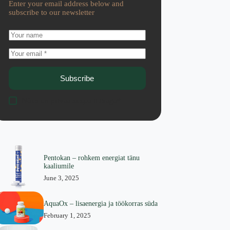
Enter your email address below and
subscribe to our newsletter
Subscribe
Nõustun
privaatsuspoliitikaga
*
Pentokan – rohkem energiat tänu
kaaliumile
June 3, 2025
AquaOx – lisaenergia ja töökorras süda
February 1, 2025