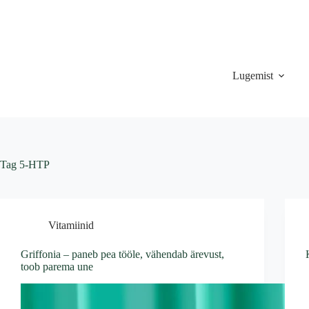
Skip
to
content
Lugemist
Tag
5-HTP
Vitamiinid
Griffonia – paneb pea tööle, vähendab ärevust,
toob parema une