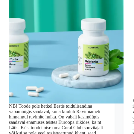
NB! Toode pole hetkel Eestis toidulisandina
vabamüügis saadaval, kuna kuulub Ravimiameti
hinnangul ravimite hulka. On vabalt käsimüügis
saadaval enamuses teistes Euroopa riikides, ka nt
Lätis. Küsi toodet otse oma Coral Club soovitajalt
või kui sa pole veel registreerunud klient, saad…