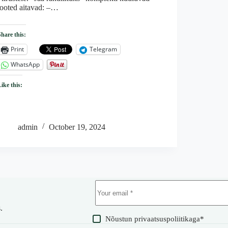
tooted aitavad: –…
Share this:
Print
Telegram
WhatsApp
Like this:
admin
October 19, 2024
.
Nõustun
privaatsuspoliitikaga
*