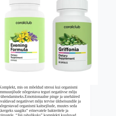
Komplekt, mis on mõeldud stressi kui organismi
immuunjõude nõrgestava teguri negatiivse mõju
vähendamiseks.Emotsionaalne pinge ja unehäired
avaldavad negatiivset mõju tervise üldseisundile ja
nõrgestavad organismi kaitsejõude, muutes seda
„kergeks saagiks“ erinevatele bakteritele ja
viirustele. “Jää rahulikuks” komplekti kuuluvad