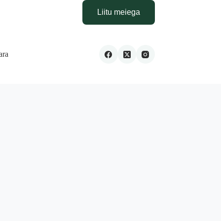
Liitu meiega
ara